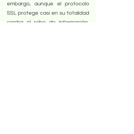
embargo, aunque el protocolo
SSL protege casi en su totalidad
contra el robo de información,
ten en cuenta que el hecho en si
de navegar por la red conlleva un
riesgo, mismo que aceptas por
decisión propia al usar el servicio
de internet.
Al realizar una compra a través
de nuestro sitio web nos das
automáticamente tu
consentimiento de compartir tus
datos personales con nuestros
proveedores y/o socios